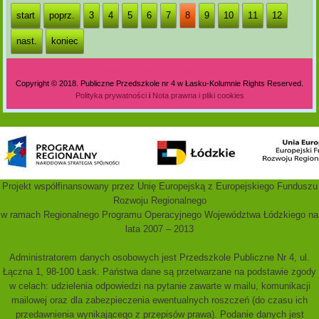
start
poprz.
3
4
5
6
7
8
9
10
11
12
nast.
koniec
Polityka prywatności i nota prawna
Copyright © 2018. Publiczne Przedszkole nr 4 w Łasku-Kolumnie Rights Reserved.
Polityka prywatności
i
Nota prawna i pliki cookies
Projekt współfinansowany przez Unię Europejską z Europejskiego Funduszu
Rozwoju Regionalnego
w ramach Regionalnego Programu Operacyjnego Województwa Łódzkiego na
lata 2007 – 2013
Administratorem danych osobowych jest Przedszkole Publiczne Nr 4, ul.
Łączna 1, 98-100 Łask. Państwa dane są przetwarzane na podstawie zgody
w celach: udzielenia odpowiedzi na pytanie zawarte w mailu, komunikacji
mailowej oraz dla zabezpieczenia ewentualnych roszczeń (do czasu ich
przedawnienia wynikającego z przepisów prawa). Podanie danych jest