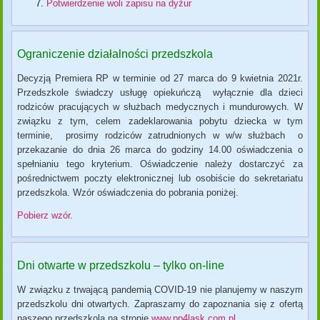
Potwierdzenie woli zapisu na dyżur
Ograniczenie działalności przedszkola
Decyzją Premiera RP w terminie od 27 marca do 9 kwietnia 2021r.
Przedszkole świadczy usługę opiekuńczą wyłącznie dla dzieci
rodziców pracujących w służbach medycznych i mundurowych. W
związku z tym, celem zadeklarowania pobytu dziecka w tym
terminie, prosimy rodziców zatrudnionych w w/w służbach o
przekazanie do dnia 26 marca do godziny 14.00 oświadczenia o
spełnianiu tego kryterium. Oświadczenie należy dostarczyć za
pośrednictwem poczty elektronicznej lub osobiście do sekretariatu
przedszkola. Wzór oświadczenia do pobrania poniżej.
Pobierz wzór
.
Dni otwarte w przedszkolu – tylko on-line
W związku z trwającą pandemią COVID-19 nie planujemy w naszym
przedszkolu dni otwartych. Zapraszamy do zapoznania się z ofertą
naszego przedszkola na stronie
www.pp4lask.com.pl