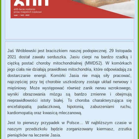
Jaś Wróblewski jest braciszkiem naszej podopiecznej. 29 listopada
2021 dostał zawału serduszka. Jasiu cierpi na bardzo rzadką i
ciężką postać choroby mitochondrialnej (MMDS2). W komórkach
jego ciała nie działają prawidłowo mitochondria, które odpowiadają za
dostarczanie energii. Komórki Jasia nie mają siły pracować,
najczęściej przy tej chorobie uszkodzony zostaje układ nerwowy i
mięśniowy. Może występować również zanik nerwu wzrokowego,
wyniki obrazowania mózgu są bardzo zmienne i obejmują
nieprawidłowości istoty białej. To choroba charakteryzująca się
encefalopatią padaczkową, hipotonią, zaburzeniami ruchu,
kardiomopatią oraz kwasicą mleczanową.
Jest to pierwszy przypadek w Polsce… W najbliższym czasie w
naszym przedszkolu będzie zorganizowany kiermasz, zrzutka
pieniążków na leczenie Jasia.