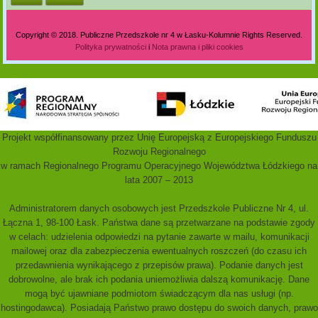
Polityka prywatności i nota prawna
Copyright © 2018. Publiczne Przedszkole nr 4 w Łasku-Kolumnie Rights Reserved.
Polityka prywatności
i
Nota prawna i pliki cookies
Projekt współfinansowany przez Unię Europejską z Europejskiego Funduszu
Rozwoju Regionalnego
w ramach Regionalnego Programu Operacyjnego Województwa Łódzkiego na
lata 2007 – 2013
Administratorem danych osobowych jest Przedszkole Publiczne Nr 4, ul.
Łączna 1, 98-100 Łask. Państwa dane są przetwarzane na podstawie zgody
w celach: udzielenia odpowiedzi na pytanie zawarte w mailu, komunikacji
mailowej oraz dla zabezpieczenia ewentualnych roszczeń (do czasu ich
przedawnienia wynikającego z przepisów prawa). Podanie danych jest
dobrowolne, ale brak ich podania uniemożliwia dalszą komunikację. Dane
mogą być ujawniane podmiotom świadczącym dla nas usługi (np.
hostingodawca). Posiadają Państwo prawo dostępu do swoich danych, prawo