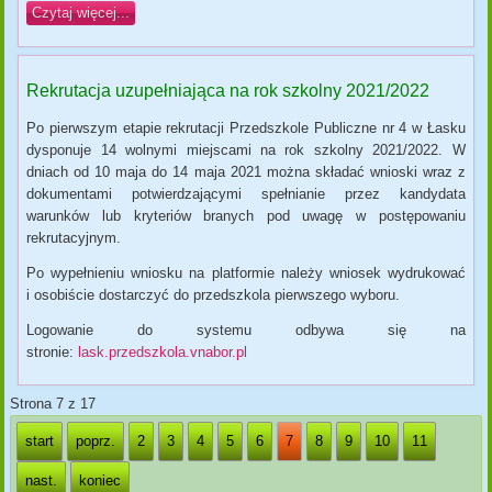
Czytaj więcej...
Rekrutacja uzupełniająca na rok szkolny 2021/2022
Po pierwszym etapie rekrutacji Przedszkole Publiczne nr 4 w Łasku
dysponuje 14 wolnymi miejscami na rok szkolny 2021/2022. W
dniach od 10 maja do 14 maja 2021 można składać wnioski wraz z
dokumentami potwierdzającymi spełnianie przez kandydata
warunków lub kryteriów branych pod uwagę w postępowaniu
rekrutacyjnym.
Po wypełnieniu wniosku na platformie należy wniosek wydrukować
i osobiście dostarczyć do przedszkola pierwszego wyboru.
Logowanie do systemu odbywa się na
stronie:
lask.przedszkola.vnabor.pl
Strona 7 z 17
start
poprz.
2
3
4
5
6
7
8
9
10
11
nast.
koniec