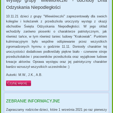
Występ grupy "Wiewióreczki" - obchody Dnia
Odzyskania Niepodległości
10.11.21 dzieci z grupy "Wiewióreczki" zaprezentowały dla swoich
kolegów i koleżanek z przedszkola uroczysty występ z okazji
obchodów Święta Odzyskania Niepodległości. W jego skład
wchodziły zarówno piosenki o charakterze patriotycznym, jak
również tańce, w tym również taniec ludowy "Krakowiak". Punktem
kulminacyjnym było wspólne odśpiewanie przez wszystkich
zgromadzonych hymnu o godzinie 11.11. Doniosły charakter tej
uroczystości dodatkowo podkreślały piękne biało - czerwone stroje
przedszkolaków i pracowników przedszkola oraz wyjątkowe ludowe
kreacje aktorów. Oprawa występu oraz jej patriotyczny charakter
bardzo wzruszył wszystkich uczestników :)
Autorki: M.W., J.K., A.B.
Czytaj więcej...
ZEBRANIE INFORMACYJNE
Zapraszamy rodziców dzieci, które 1 września 2021 po raz pierwszy