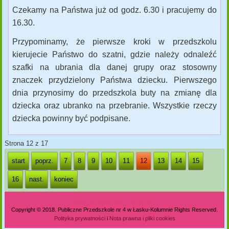
Czekamy na Państwa już od godz. 6.30 i pracujemy do
16.30.
Przypominamy, że pierwsze kroki w przedszkolu
kierujecie Państwo do szatni, gdzie należy odnaleźć
szafki na ubrania dla danej grupy oraz stosowny
znaczek przydzielony Państwa dziecku. Pierwszego
dnia przynosimy do przedszkola buty na zmianę dla
dziecka oraz ubranko na przebranie. Wszystkie rzeczy
dziecka powinny być podpisane.
Strona 12 z 17
start
poprz.
7
8
9
10
11
12
13
14
15
16
nast.
koniec
Polityka prywatności i nota prawna
Copyright © 2018. Publiczne Przedszkole nr 4 w Łasku-Kolumnie Rights Reserved.
Polityka prywatności
i
Nota prawna i pliki cookies