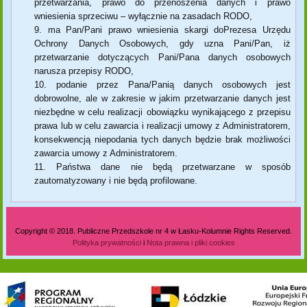
przetwarzania, prawo do przenoszenia danych i prawo
wniesienia sprzeciwu – wyłącznie na zasadach RODO,
ma Pan/Pani prawo wniesienia skargi doPrezesa Urzędu
Ochrony Danych Osobowych, gdy uzna Pani/Pan, iż
przetwarzanie dotyczących Pani/Pana danych osobowych
narusza przepisy RODO,
podanie przez Pana/Panią danych osobowych jest
dobrowolne, ale w zakresie w jakim przetwarzanie danych jest
niezbędne w celu realizacji obowiązku wynikającego z przepisu
prawa lub w celu zawarcia i realizacji umowy z Administratorem,
konsekwencją niepodania tych danych będzie brak możliwości
zawarcia umowy z Administratorem.
Państwa dane nie będą przetwarzane w sposób
zautomatyzowany i nie będą profilowane.
Polityka prywatności i nota prawna
Copyright © 2018. Publiczne Przedszkole nr 4 w Łasku-Kolumnie Rights Reserved.
Polityka prywatności
i
Nota prawna i pliki cookies