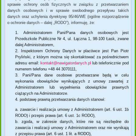
sprawie ochrony osób fizycznych w związku z przetwarzaniem
danych osobowych i w sprawie swobodnego przepływu takich
danych oraz uchylenia dyrektywy 95/46/WE (ogólne rozporządzenie
o ochronie danych – dalej „RODO”), informuję, że:
Administratorem Pani/Pana danych osobowych jest
Przedszkole Publiczne Nr 4, ul. Łączna 1, 98-100 Łask, zwane
dalej Administratorem,
Inspektorem Ochrony Danych w placówce jest Pan Piotr
Pryliński, z którym można się skontaktować za pośrednictwem
adresu email:
kontakt@nawigatordanych.pl
lub telefonicznie pod
numerem telefonu +48 44 3070111,
Pani/Pana dane osobowe przetwarzane będą w celu
wykonania obowiązków wynikających z umowy zawartej z
Administratorem lub wypełnienia obowiązków prawnych
ciążących na Administratorze.
podstawę prawną przetwarzania danych stanowi:
zawarcie i realizacja umowy z Administratorem (art. 6 ust. 1b
RODO) i przepis prawa (art. 6 ust. 1c RODO),
zgoda, w zakresie danych, które nie są niezbędne do
zawarcia i realizacji umowy z Administratorem oraz nie wynikają
z przepisu prawa (
art. 6 ust. 1 lit. a RODO),