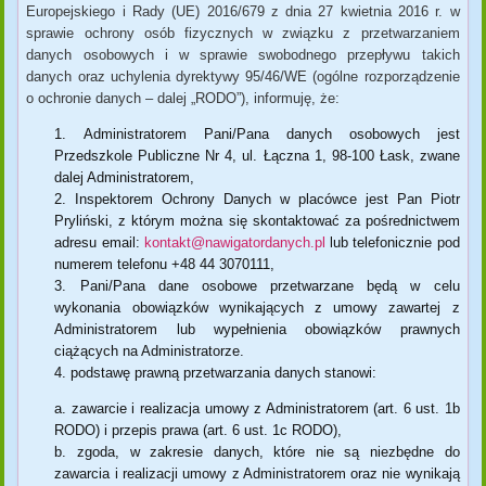
Europejskiego i Rady (UE) 2016/679 z dnia 27 kwietnia 2016 r. w
sprawie ochrony osób fizycznych w związku z przetwarzaniem
danych osobowych i w sprawie swobodnego przepływu takich
danych oraz uchylenia dyrektywy 95/46/WE (ogólne rozporządzenie
o ochronie danych – dalej „RODO”), informuję, że:
Administratorem Pani/Pana danych osobowych jest
Przedszkole Publiczne Nr 4, ul. Łączna 1, 98-100 Łask, zwane
dalej Administratorem,
Inspektorem Ochrony Danych w placówce jest Pan Piotr
Pryliński, z którym można się skontaktować za pośrednictwem
adresu email:
kontakt@nawigatordanych.pl
lub telefonicznie pod
numerem telefonu +48 44 3070111,
Pani/Pana dane osobowe przetwarzane będą w celu
wykonania obowiązków wynikających z umowy zawartej z
Administratorem lub wypełnienia obowiązków prawnych
ciążących na Administratorze.
podstawę prawną przetwarzania danych stanowi:
zawarcie i realizacja umowy z Administratorem (art. 6 ust. 1b
RODO) i przepis prawa (art. 6 ust. 1c RODO),
zgoda, w zakresie danych, które nie są niezbędne do
zawarcia i realizacji umowy z Administratorem oraz nie wynikają