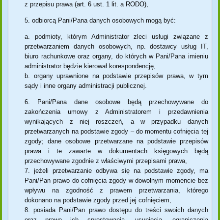
z przepisu prawa (
art. 6 ust. 1 lit. a RODO),
odbiorcą Pani/Pana danych osobowych mogą być:
podmioty, którym Administrator zleci usługi związane z
przetwarzaniem danych osobowych, np. dostawcy usług IT,
biuro rachunkowe oraz organy, do których w Pani/Pana imieniu
administrator będzie kierował korespondencję,
organy uprawnione na podstawie przepisów prawa, w tym
sądy i inne organy administracji publicznej.
Pani/Pana dane osobowe będą przechowywane do
zakończenia umowy z Administratorem i przedawnienia
wynikających z niej roszczeń, a w przypadku danych
przetwarzanych na podstawie zgody – do momentu cofnięcia tej
zgody; dane osobowe przetwarzane na podstawie przepisów
prawa i te zawarte w dokumentach księgowych będą
przechowywane zgodnie z właściwymi przepisami prawa,
jeżeli przetwarzanie odbywa się na podstawie zgody, ma
Pani/Pan prawo do cofnięcia zgody w dowolnym momencie bez
wpływu na zgodność z prawem przetwarzania, którego
dokonano na podstawie zgody przed jej cofnięciem,
posiada Pani/Pan prawo dostępu do treści swoich danych
oraz prawo ich sprostowania, usunięcia, ograniczenia