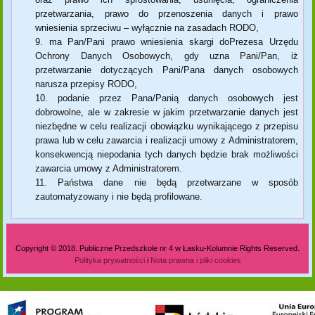
przetwarzania, prawo do przenoszenia danych i prawo
wniesienia sprzeciwu – wyłącznie na zasadach RODO,
ma Pan/Pani prawo wniesienia skargi doPrezesa Urzędu
Ochrony Danych Osobowych, gdy uzna Pani/Pan, iż
przetwarzanie dotyczących Pani/Pana danych osobowych
narusza przepisy RODO,
podanie przez Pana/Panią danych osobowych jest
dobrowolne, ale w zakresie w jakim przetwarzanie danych jest
niezbędne w celu realizacji obowiązku wynikającego z przepisu
prawa lub w celu zawarcia i realizacji umowy z Administratorem,
konsekwencją niepodania tych danych będzie brak możliwości
zawarcia umowy z Administratorem.
Państwa dane nie będą przetwarzane w sposób
zautomatyzowany i nie będą profilowane.
Polityka prywatności i nota prawna
Copyright © 2018. Publiczne Przedszkole nr 4 w Łasku-Kolumnie Rights Reserved.
Polityka prywatności
i
Nota prawna i pliki cookies