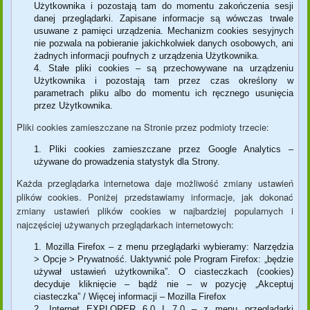
Użytkownika i pozostają tam do momentu zakończenia sesji
danej przeglądarki. Zapisane informacje są wówczas trwale
usuwane z pamięci urządzenia. Mechanizm cookies sesyjnych
nie pozwala na pobieranie jakichkolwiek danych osobowych, ani
żadnych informacji poufnych z urządzenia Użytkownika.
Stałe pliki cookies – są przechowywane na urządzeniu
Użytkownika i pozostają tam przez czas określony w
parametrach pliku albo do momentu ich ręcznego usunięcia
przez Użytkownika.
Pliki cookies zamieszczane na Stronie przez podmioty trzecie:
Pliki cookies zamieszczane przez Google Analytics –
używane do prowadzenia statystyk dla Strony.
Każda przeglądarka internetowa daje możliwość zmiany ustawień
plików cookies. Poniżej przedstawiamy informacje, jak dokonać
zmiany ustawień plików cookies w najbardziej popularnych i
najczęściej używanych przeglądarkach internetowych:
Mozilla Firefox – z menu przeglądarki wybieramy: Narzędzia
> Opcje > Prywatność. Uaktywnić pole Program Firefox: „będzie
używał ustawień użytkownika”. O ciasteczkach (cookies)
decyduje kliknięcie – bądź nie – w pozycję „Akceptuj
ciasteczka” / Więcej informacji – Mozilla Firefox
Internet EXPLORER 6.0 I 7.0 – z menu przeglądarki