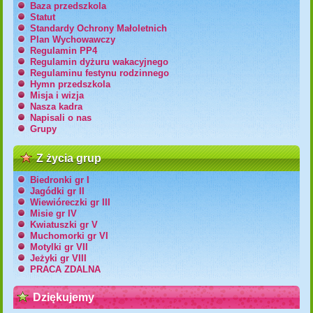
Baza przedszkola
Statut
Standardy Ochrony Małoletnich
Plan Wychowawczy
Regulamin PP4
Regulamin dyżuru wakacyjnego
Regulaminu festynu rodzinnego
Hymn przedszkola
Misja i wizja
Nasza kadra
Napisali o nas
Grupy
Z życia grup
Biedronki gr I
Jagódki gr II
Wiewióreczki gr III
Misie gr IV
Kwiatuszki gr V
Muchomorki gr VI
Motylki gr VII
Jeżyki gr VIII
PRACA ZDALNA
Dziękujemy