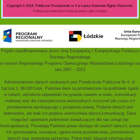
Polityka prywatności i nota prawna
Copyright © 2018. Publiczne Przedszkole nr 4 w Łasku-Kolumnie Rights Reserved.
Polityka prywatności
i
Nota prawna i pliki cookies
Projekt współfinansowany przez Unię Europejską z Europejskiego Funduszu
Rozwoju Regionalnego
w ramach Regionalnego Programu Operacyjnego Województwa Łódzkiego na
lata 2007 – 2013
Administratorem danych osobowych jest Przedszkole Publiczne Nr 4, ul.
Łączna 1, 98-100 Łask. Państwa dane są przetwarzane na podstawie zgody
w celach: udzielenia odpowiedzi na pytanie zawarte w mailu, komunikacji
mailowej oraz dla zabezpieczenia ewentualnych roszczeń (do czasu ich
przedawnienia wynikającego z przepisów prawa). Podanie danych jest
dobrowolne, ale brak ich podania uniemożliwia dalszą komunikację. Dane
mogą być ujawniane podmiotom świadczącym dla nas usługi (np.
hostingodawca). Posiadają Państwo prawo dostępu do swoich danych, prawo
ich sprostowania, usunięcia, ograniczenia przetwarzania, przeniesienia
danych oraz wniesienia sprzeciwu. Pełna treść klauzuli informacyjnej