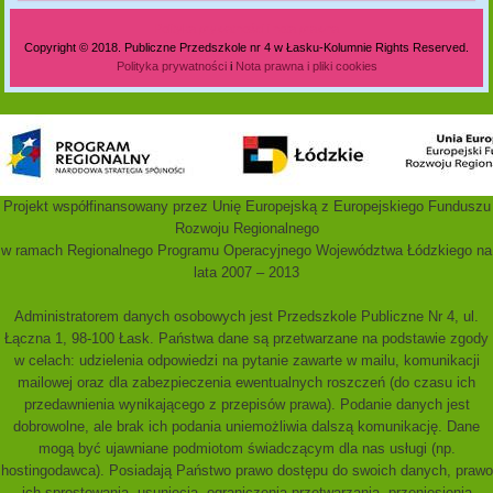
Polityka prywatności i nota prawna
Copyright © 2018. Publiczne Przedszkole nr 4 w Łasku-Kolumnie Rights Reserved.
Polityka prywatności
i
Nota prawna i pliki cookies
Projekt współfinansowany przez Unię Europejską z Europejskiego Funduszu
Rozwoju Regionalnego
w ramach Regionalnego Programu Operacyjnego Województwa Łódzkiego na
lata 2007 – 2013
Administratorem danych osobowych jest Przedszkole Publiczne Nr 4, ul.
Łączna 1, 98-100 Łask. Państwa dane są przetwarzane na podstawie zgody
w celach: udzielenia odpowiedzi na pytanie zawarte w mailu, komunikacji
mailowej oraz dla zabezpieczenia ewentualnych roszczeń (do czasu ich
przedawnienia wynikającego z przepisów prawa). Podanie danych jest
dobrowolne, ale brak ich podania uniemożliwia dalszą komunikację. Dane
mogą być ujawniane podmiotom świadczącym dla nas usługi (np.
hostingodawca). Posiadają Państwo prawo dostępu do swoich danych, prawo
ich sprostowania, usunięcia, ograniczenia przetwarzania, przeniesienia