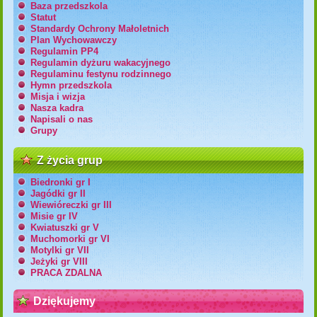
Baza przedszkola
Statut
Standardy Ochrony Małoletnich
Plan Wychowawczy
Regulamin PP4
Regulamin dyżuru wakacyjnego
Regulaminu festynu rodzinnego
Hymn przedszkola
Misja i wizja
Nasza kadra
Napisali o nas
Grupy
Z życia grup
Biedronki gr I
Jagódki gr II
Wiewióreczki gr III
Misie gr IV
Kwiatuszki gr V
Muchomorki gr VI
Motylki gr VII
Jeżyki gr VIII
PRACA ZDALNA
Dziękujemy