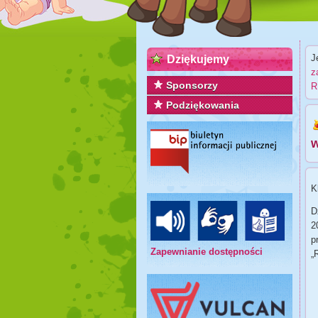
J
Dziękujemy
z
Sponsorzy
R
Podziękowania
w
K
D
2
p
Zapewnianie dostępności
„