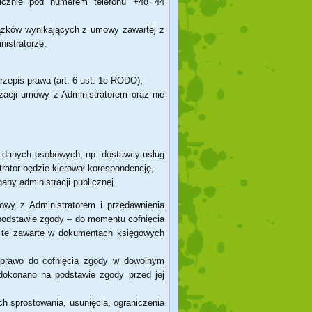
nicznie pod numerem telefonu +48 44
ązków wynikających z umowy zawartej z
istratorze.
rzepis prawa (art. 6 ust. 1c RODO),
izacji umowy z Administratorem oraz nie
em danych osobowych, np. dostawcy usług
trator będzie kierował korespondencję,
any administracji publicznej.
y z Administratorem i przedawnienia
podstawie zgody – do momentu cofnięcia
i te zawarte w dokumentach księgowych
 prawo do cofnięcia zgody w dowolnym
okonano na podstawie zgody przed jej
h sprostowania, usunięcia, ograniczenia