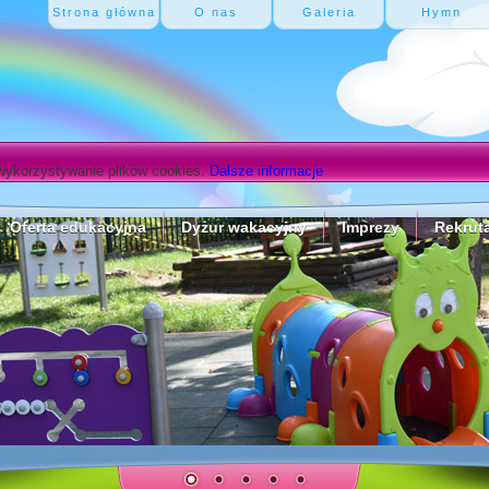
Strona główna
O nas
Galeria
Hymn
wykorzystywanie plików cookies.
Dalsze informacje
Oferta edukacyjna
Dyżur wakacyjny
Imprezy
Rekrut