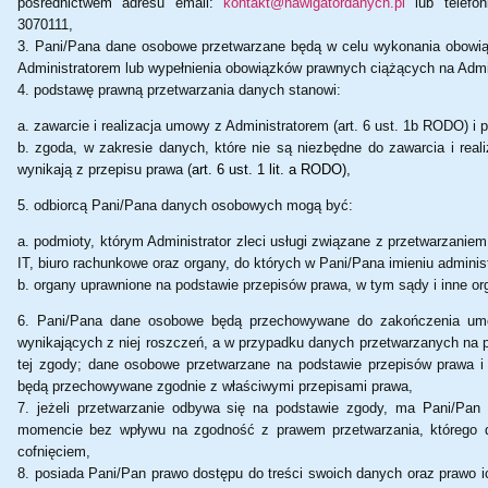
pośrednictwem adresu email:
kontakt@nawigatordanych.pl
lub telefo
3070111,
Pani/Pana dane osobowe przetwarzane będą w celu wykonania obowi
Administratorem lub wypełnienia obowiązków prawnych ciążących na Admin
podstawę prawną przetwarzania danych stanowi:
zawarcie i realizacja umowy z Administratorem (art. 6 ust. 1b RODO) i p
zgoda, w zakresie danych, które nie są niezbędne do zawarcia i real
wynikają z przepisu prawa (
art. 6 ust. 1 lit. a RODO),
odbiorcą Pani/Pana danych osobowych mogą być:
podmioty, którym Administrator zleci usługi związane z przetwarzani
IT, biuro rachunkowe oraz organy, do których w Pani/Pana imieniu adminis
organy uprawnione na podstawie przepisów prawa, w tym sądy i inne org
Pani/Pana dane osobowe będą przechowywane do zakończenia umow
wynikających z niej roszczeń, a w przypadku danych przetwarzanych na 
tej zgody; dane osobowe przetwarzane na podstawie przepisów prawa 
będą przechowywane zgodnie z właściwymi przepisami prawa,
jeżeli przetwarzanie odbywa się na podstawie zgody, ma Pani/Pan
momencie bez wpływu na zgodność z prawem przetwarzania, którego d
cofnięciem,
posiada Pani/Pan prawo dostępu do treści swoich danych oraz prawo ic