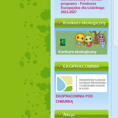
programu - Fundusze
Europejskie dla Łódzkiego
2021-2027
Konkurs ekologiczny
EKOPRACOWNIA
EKOPRACOWNIA POD
CHMURKĄ
Akcja