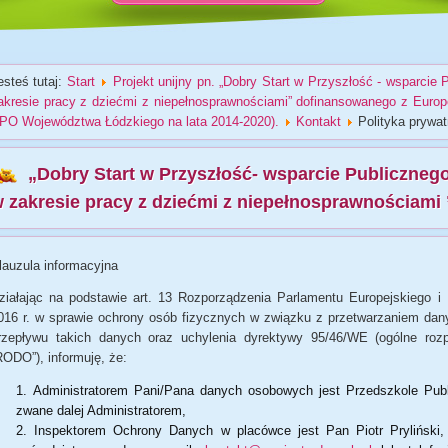
esteś tutaj:
Start
Projekt unijny pn. „Dobry Start w Przyszłość - wsparcie
akresie pracy z dziećmi z niepełnosprawnościami” dofinansowanego z Europ
PO Województwa Łódzkiego na lata 2014-2020).
Kontakt
Polityka prywat
„Dobry Start w Przyszłość- wsparcie Publiczneg
 zakresie pracy z dziećmi z niepełnosprawnościami 
lauzula informacyjna
ziałając na podstawie art. 13 Rozporządzenia Parlamentu Europejskiego i
016 r. w sprawie ochrony osób fizycznych w związku z przetwarzaniem da
rzepływu takich danych oraz uchylenia dyrektywy 95/46/WE (ogólne roz
RODO”), informuję, że:
Administratorem Pani/Pana danych osobowych jest Przedszkole Publi
zwane dalej Administratorem,
Inspektorem Ochrony Danych w placówce jest Pan Piotr Pryliński