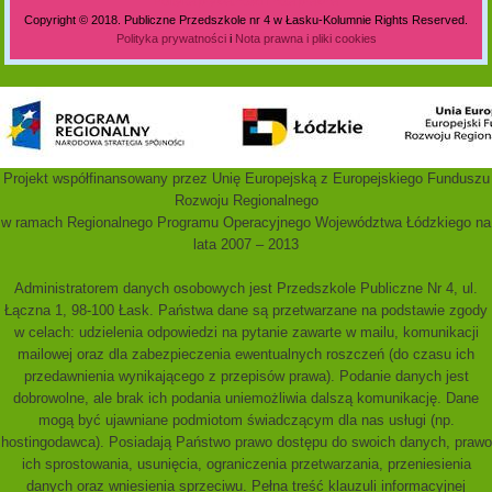
Polityka prywatności i nota prawna
Copyright © 2018. Publiczne Przedszkole nr 4 w Łasku-Kolumnie Rights Reserved.
Polityka prywatności
i
Nota prawna i pliki cookies
Projekt współfinansowany przez Unię Europejską z Europejskiego Funduszu
Rozwoju Regionalnego
w ramach Regionalnego Programu Operacyjnego Województwa Łódzkiego na
lata 2007 – 2013
Administratorem danych osobowych jest Przedszkole Publiczne Nr 4, ul.
Łączna 1, 98-100 Łask. Państwa dane są przetwarzane na podstawie zgody
w celach: udzielenia odpowiedzi na pytanie zawarte w mailu, komunikacji
mailowej oraz dla zabezpieczenia ewentualnych roszczeń (do czasu ich
przedawnienia wynikającego z przepisów prawa). Podanie danych jest
dobrowolne, ale brak ich podania uniemożliwia dalszą komunikację. Dane
mogą być ujawniane podmiotom świadczącym dla nas usługi (np.
hostingodawca). Posiadają Państwo prawo dostępu do swoich danych, prawo
ich sprostowania, usunięcia, ograniczenia przetwarzania, przeniesienia
danych oraz wniesienia sprzeciwu. Pełna treść klauzuli informacyjnej